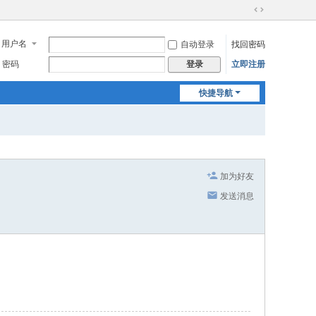
切
换
用户名
自动登录
找回密码
到
宽
密码
立即注册
登录
版
快捷导航
加为好友
发送消息