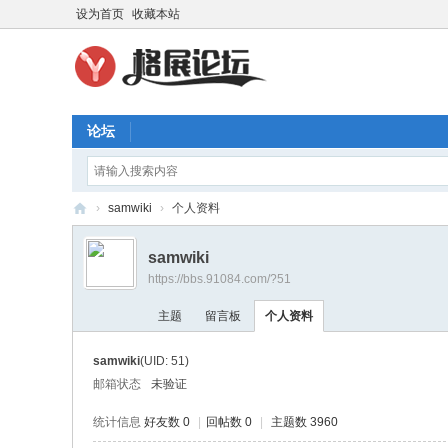
设为首页
收藏本站
论坛
›
samwiki
›
个人资料
格
samwiki
展
https://bbs.91084.com/?51
论
主题
留言板
个人资料
坛
samwiki
(UID: 51)
邮箱状态
未验证
统计信息
好友数 0
|
回帖数 0
|
主题数 3960