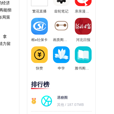
键的经济
不再能彻
繁花直播
齿轮笔记
亲亲漫画正版
布局策
。拿
榕e社保卡
画质阁无广告版
河北日报
精力留
快赞
申学
雅书阁小说
排行榜
遇糖圈
其他 / 187.07MB