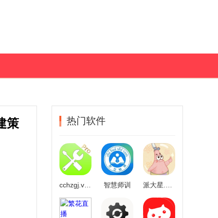
热门软件
建策
cchzgj.viq画质广角
智慧师训
派大星.cc画质怪兽