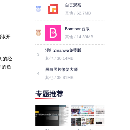
自贡观察
其他 / 62.7MB
Bomtoon台版
据该开
其他 / 14.39MB
漫蛙2manwa免费版
3
其他 / 30.14MB
久的经
中的负
黑白照片修复大师
4
其他 / 38.81MB
专题推荐