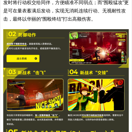
发时将行动权交给同伴，方便瞄准不同弱点；而“围殴猛攻”更
是可在量表蓄满后发动，实现无消耗连续行动、无视耐性攻
击，最终以华丽的“围殴终结”打出高额伤害。