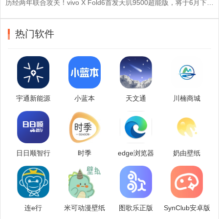
历经两年联合攻关！vivo X Fold6首发天玑9500超能版，将于6月下旬登场
热门软件
宇通新能源
小蓝本
天文通
川楠商城
日日顺智行
时季
edge浏览器
奶由壁纸
连e行
米可动漫壁纸
图歌乐正版
SynClub安卓版