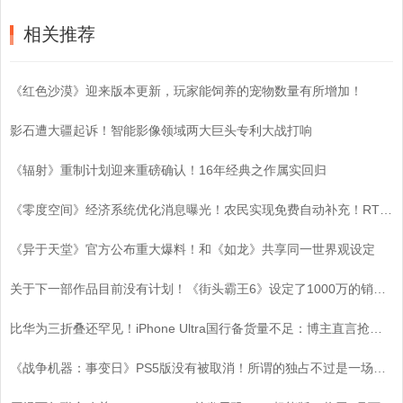
相关推荐
《红色沙漠》迎来版本更新，玩家能饲养的宠物数量有所增加！
影石遭大疆起诉！智能影像领域两大巨头专利大战打响
《辐射》重制计划迎来重磅确认！16年经典之作属实回归
《零度空间》经济系统优化消息曝光！农民实现免费自动补充！RTS基建策略迎来颠覆性变革！
《异于天堂》官方公布重大爆料！和《如龙》共享同一世界观设定
关于下一部作品目前没有计划！《街头霸王6》设定了1000万的销量目标
比华为三折叠还罕见！iPhone Ultra国行备货量不足：博主直言抢到即赚
《战争机器：事变日》PS5版没有被取消！所谓的独占不过是一场空？