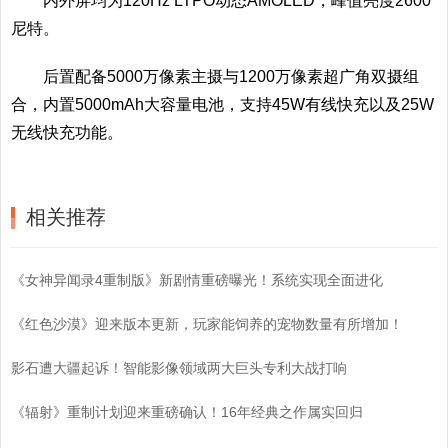
内外屏均为120Hz LTPO动态AMOLED，峰值亮度2600
尼特。
后置配备5000万像素主摄与1200万像素超广角双摄组
合，内置5000mAh大容量电池，支持45W有线快充以及25W
无线快充功能。
相关推荐
《女神异闻录4重制版》新剧情重磅曝光！系统实现全面进化
《红色沙漠》迎来版本更新，玩家能饲养的宠物数量有所增加！
影石遭大疆起诉！智能影像领域两大巨头专利大战打响
《辐射》重制计划迎来重磅确认！16年经典之作属实回归