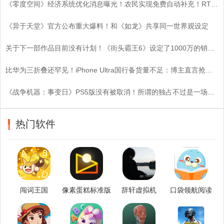
《零度空间》经济系统优化消息曝光！农民实现免费自动补充！RTS基建策略迎来颠覆性变革！
《异于天堂》官方公布重大爆料！和《如龙》共享同一世界观设定
关于下一部作品目前没有计划！《街头霸王6》设定了1000万的销量目标
比华为三折叠还罕见！iPhone Ultra国行备货量不足：博主直言抢到即赚
《战争机器：事变日》PS5版没有被取消！所谓的独占不过是一场空？
热门软件
闯词王国
像素蛋糕标准版
辞轩虚拟机
口袋领航阅读