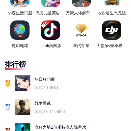
小森生活日服
洪恩儿童英语安卓版
万康人体解剖安卓版
地铁逃生恐龙版
魔幻地球
tiktok美国版
我的荣耀
大疆fpy安卓模拟器
排行榜
冬日狂想曲
其他 / 1.6GB
战争警戒
其他 / 637.08MB
疯狂之墙2伯乐特疯人院游戏