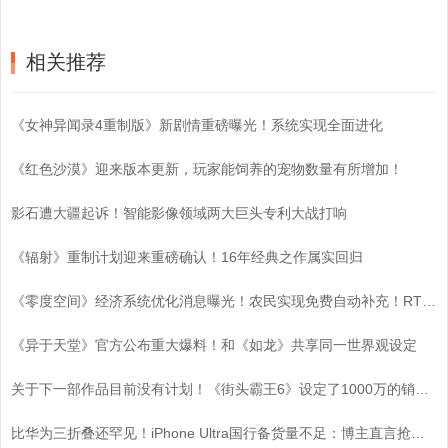
相关推荐
《女神异闻录4重制版》新剧情重磅曝光！系统实现全面进化
《红色沙漠》迎来版本更新，玩家能饲养的宠物数量有所增加！
影石遭大疆起诉！智能影像领域两大巨头专利大战打响
《辐射》重制计划迎来重磅确认！16年经典之作属实回归
《零度空间》经济系统优化消息曝光！农民实现免费自动补充！RTS基建策略迎来颠覆性变革！
《异于天堂》官方公布重大爆料！和《如龙》共享同一世界观设定
关于下一部作品目前没有计划！《街头霸王6》设定了1000万的销量目标
比华为三折叠还罕见！iPhone Ultra国行备货量不足：博主直言抢到即赚