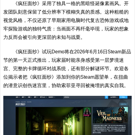
《疯狂面纱》采用了独具一格的黑暗怪诞像素画风。开
发团队刻意保留了低分辨率下模糊失真的质感。这种粗糙的
视觉风格，不仅还原了早期家用电脑时代复古恐怖游戏或地
牢探险游戏的独特气质：当画面不再纤毫毕现，玩家的想象
力反而会被引向更深层的未知与战栗。
《疯狂面纱》试玩Demo将在2026年6月16日Steam新品
节的第一天正式推出，玩家届时能亲身感受第一层梦境迷
宫、完整的卡牌循环对战系统，还有部分解谜环节。欢迎各
位揭示者把《疯狂面纱》添加到你的Steam愿望单，在扭曲
的潜意识创伤迷宫里，协助索菲亚寻回被掩埋的真实自我。