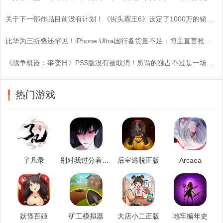
关于下一部作品目前没有计划！《街头霸王6》设定了1000万的销量目标
比华为三折叠还罕见！iPhone Ultra国行备货量不足：博主直言抢到即赚
《战争机器：事变日》PS5版没有被取消！所谓的独占不过是一场空？
热门游戏
了凡录
别对我过分着迷游戏手机版
后室逃脱正版
Arcaea
妖怪百姬
矿工模拟器
大店小二正版
地牢编年史