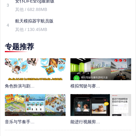
女仆LIFE全cg最新版
3
其他 / 682.88MB
航天模拟器宇航员版
4
其他 / 130.45MB
专题推荐
角色扮演与剧情向手游盘点精选
模拟驾驶与赛车游戏大全
音乐与节奏手游推荐
能进行视频剪辑的创作软件合集