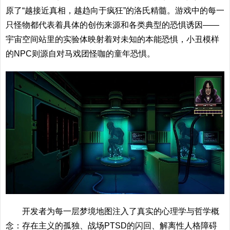
原了“越接近真相，越趋向于疯狂”的洛氏精髓。游戏中的每一
只怪物都代表着具体的创伤来源和各类典型的恐惧诱因——
宇宙空间站里的实验体映射着对未知的本能恐惧，小丑模样
的NPC则源自对马戏团怪咖的童年恐惧。
开发者为每一层梦境地图注入了真实的心理学与哲学概
念：存在主义的孤独、战场PTSD的闪回、解离性人格障碍