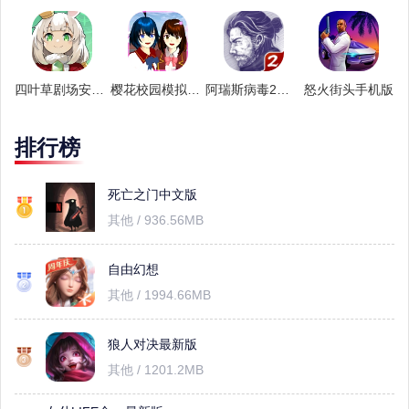
四叶草剧场安卓版
樱花校园模拟器理发店
阿瑞斯病毒2免费版
怒火街头手机版
排行榜
死亡之门中文版
其他 / 936.56MB
自由幻想
其他 / 1994.66MB
狼人对决最新版
其他 / 1201.2MB