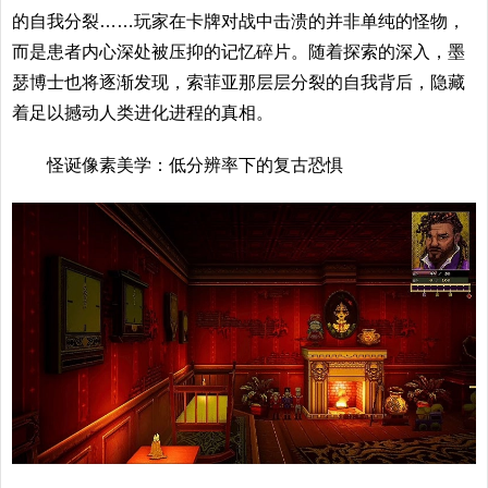
的自我分裂……玩家在卡牌对战中击溃的并非单纯的怪物，
而是患者内心深处被压抑的记忆碎片。随着探索的深入，墨
瑟博士也将逐渐发现，索菲亚那层层分裂的自我背后，隐藏
着足以撼动人类进化进程的真相。
怪诞像素美学：低分辨率下的复古恐惧