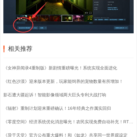
相关推荐
《女神异闻录4重制版》新剧情重磅曝光！系统实现全面进化
《红色沙漠》迎来版本更新，玩家能饲养的宠物数量有所增加！
影石遭大疆起诉！智能影像领域两大巨头专利大战打响
《辐射》重制计划迎来重磅确认！16年经典之作属实回归
《零度空间》经济系统优化消息曝光！农民实现免费自动补充！RTS基建策略迎来颠覆性变革！
《异于天堂》官方公布重大爆料！和《如龙》共享同一世界观设定