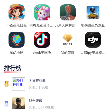
小森生活日服
洪恩儿童英语安卓版
万康人体解剖安卓版
地铁逃生恐龙版
魔幻地球
tiktok美国版
我的荣耀
大疆fpy安卓模拟器
排行榜
冬日狂想曲
其他 / 1.6GB
战争警戒
其他 / 637.08MB