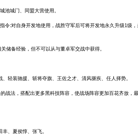
方城池城门、同盟大营使用。
指令:对自身开发地使用，战胜守军后可将开发地永久升级1级，
相关储备经验，但不可以从与董卓军交战中获得。
射戟、轻装驰援、斩将夺旗、王佐之才、清风驱疾、任人择势。
果的战法，搭配出更多黑科技阵容，使战场阵容更加百花齐放，
田丰、夏侯惇、张飞。