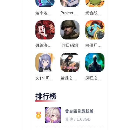
这个地下城有点怪安卓版
Project RX
光合战队最新版
饥荒海难mod整合版
昨日硝烟
向僵尸开炮
女仆LIFE全cg最新版
圣诞之吻游戏汉化版
疯狂之墙2中文版
排行榜
黄金四目最新版
其他 / 1.63GB