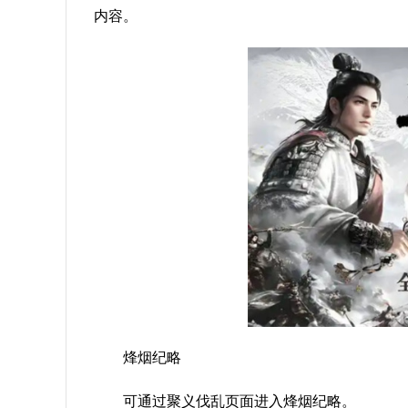
内容。
烽烟纪略
可通过聚义伐乱页面进入烽烟纪略。