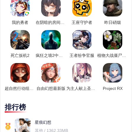
我的勇者
在阴暗的房间中和孤独的少女物语
王座守护者
昨日硝烟
死亡扳机2
疯狂之墙2中文版
王者纷争官服
植物大战僵尸逆天版
超自然行动组无限金砖版
自由幻想最新版
为主人献上圣罗的甜蜜侍奉
Project RX
排行榜
星痕幻想
其他 / 1362.33MB