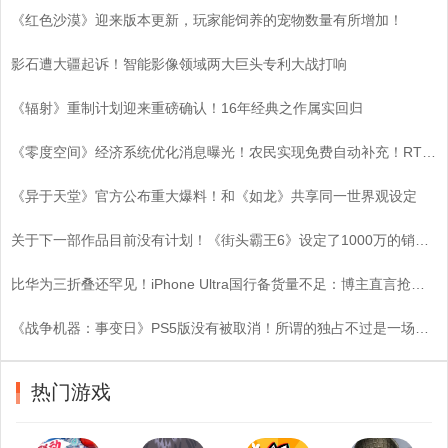
《红色沙漠》迎来版本更新，玩家能饲养的宠物数量有所增加！
影石遭大疆起诉！智能影像领域两大巨头专利大战打响
《辐射》重制计划迎来重磅确认！16年经典之作属实回归
《零度空间》经济系统优化消息曝光！农民实现免费自动补充！RTS基建策略迎来颠覆性变革！
《异于天堂》官方公布重大爆料！和《如龙》共享同一世界观设定
关于下一部作品目前没有计划！《街头霸王6》设定了1000万的销量目标
比华为三折叠还罕见！iPhone Ultra国行备货量不足：博主直言抢到即赚
《战争机器：事变日》PS5版没有被取消！所谓的独占不过是一场空？
热门游戏