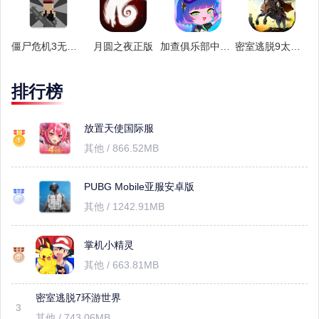
僵尸危机3无敌版
月圆之夜正版
加查俱乐部中文版最新版本
密室逃脱9太空迷航手机版
排行榜
放置天使国际服
其他 / 866.52MB
PUBG Mobile亚服安卓版
其他 / 1242.91MB
掌机小精灵
其他 / 663.81MB
密室逃脱7环游世界
3
其他 / 743.06MB