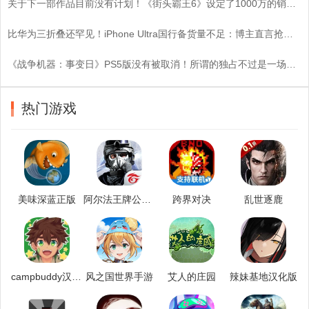
关于下一部作品目前没有计划！《街头霸王6》设定了1000万的销量目标
比华为三折叠还罕见！iPhone Ultra国行备货量不足：博主直言抢到即赚
《战争机器：事变日》PS5版没有被取消！所谓的独占不过是一场空？
热门游戏
美味深蓝正版
阿尔法王牌公测版
跨界对决
乱世逐鹿
campbuddy汉化版
风之国世界手游
艾人的庄园
辣妹基地汉化版