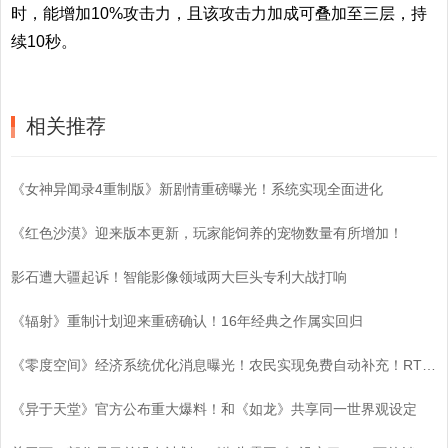
时，能增加10%攻击力，且该攻击力加成可叠加至三层，持
续10秒。
相关推荐
《女神异闻录4重制版》新剧情重磅曝光！系统实现全面进化
《红色沙漠》迎来版本更新，玩家能饲养的宠物数量有所增加！
影石遭大疆起诉！智能影像领域两大巨头专利大战打响
《辐射》重制计划迎来重磅确认！16年经典之作属实回归
《零度空间》经济系统优化消息曝光！农民实现免费自动补充！RTS基建策略迎来颠覆性变革！
《异于天堂》官方公布重大爆料！和《如龙》共享同一世界观设定