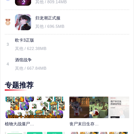
其他 / 809.14MB
归龙潮正式服
其他 / 696.5MB
欧卡3正版
3
其他 / 622.38MB
酒馆战争
4
其他 / 667.84MB
专题推荐
植物大战僵尸版本合集
丧尸末日生存游戏专区