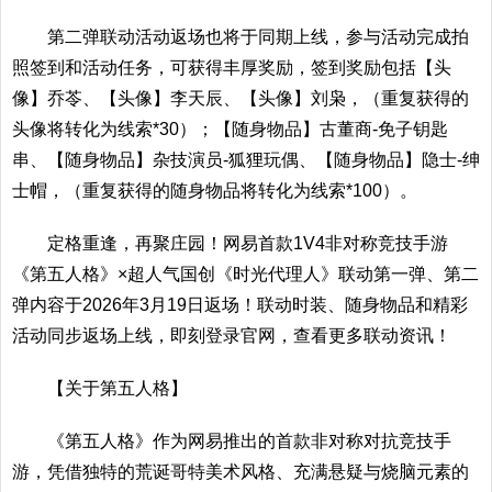
第二弹联动活动返场也将于同期上线，参与活动完成拍
照签到和活动任务，可获得丰厚奖励，签到奖励包括【头
像】乔苓、【头像】李天辰、【头像】刘枭，（重复获得的
头像将转化为线索*30）；【随身物品】古董商-免子钥匙
串、【随身物品】杂技演员-狐狸玩偶、【随身物品】隐士-绅
士帽，（重复获得的随身物品将转化为线索*100）。
定格重逢，再聚庄园！网易首款1V4非对称竞技手游
《第五人格》×超人气国创《时光代理人》联动第一弹、第二
弹内容于2026年3月19日返场！联动时装、随身物品和精彩
活动同步返场上线，即刻登录官网，查看更多联动资讯！
【关于第五人格】
《第五人格》作为网易推出的首款非对称对抗竞技手
游，凭借独特的荒诞哥特美术风格、充满悬疑与烧脑元素的