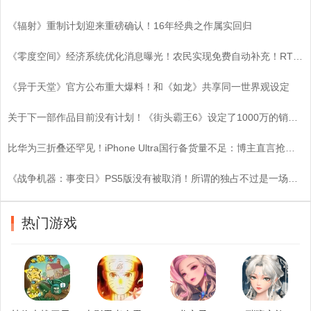
《辐射》重制计划迎来重磅确认！16年经典之作属实回归
《零度空间》经济系统优化消息曝光！农民实现免费自动补充！RTS基建策略迎来颠覆性变革！
《异于天堂》官方公布重大爆料！和《如龙》共享同一世界观设定
关于下一部作品目前没有计划！《街头霸王6》设定了1000万的销量目标
比华为三折叠还罕见！iPhone Ultra国行备货量不足：博主直言抢到即赚
《战争机器：事变日》PS5版没有被取消！所谓的独占不过是一场空？
热门游戏