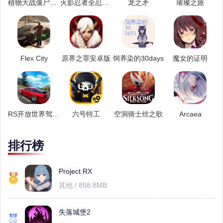
植物大战僵尸杨桃版
火影忍者全忍者版
龙之矛
璀璨之旅
Flex City
原界之罪安卓版
饲养染的30days
魔女的证明
RS开放世界驾驶中文版
六号特工
空洞骑士丝之歌
Arcaea
排行榜
Project RX
其他 / 858.8MB
失落城堡2